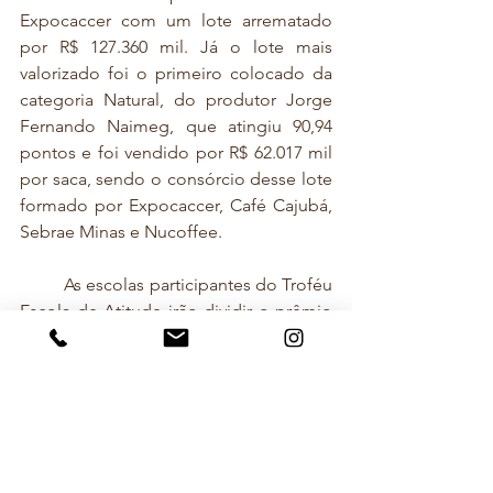
Expocaccer com um lote arrematado 
por R$ 127.360 mil. Já o lote mais 
valorizado foi o primeiro colocado da 
categoria Natural, do produtor Jorge 
Fernando Naimeg, que atingiu 90,94 
pontos e foi vendido por R$ 62.017 mil 
por saca, sendo o consórcio desse lote 
formado por Expocaccer, Café Cajubá, 
Sebrae Minas e Nucoffee.   
	As escolas participantes do Troféu 
Escola de Atitude irão dividir o prêmio 
de R$ 44.072 mil, equivalente a 10% das 
vendas arrecadadas com os cafés do 
leilão. Já  o montante de R$ 88.888 mil, 
cerca de 30% do valor arrecadado com 
o leilão serão destinados às obras do 
primeiro Hospital de Amor de Minas 