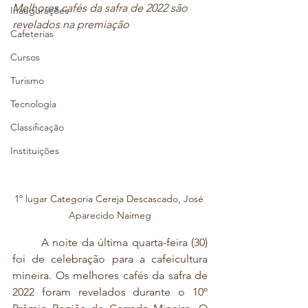
Melhores cafés da safra de 2022 são 
Inaugurações
revelados na premiação
Cafeterias
Cursos
Turismo
Tecnologia
Classificação
Instituições
1º lugar Categoria Cereja Descascado, José 
Aparecido Naimeg
	A noite da última quarta-feira (30) 
foi de celebração para a cafeicultura 
mineira. Os melhores cafés da safra de 
2022 foram revelados durante o 10º 