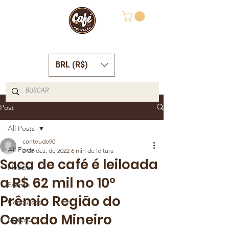
BRL (R$)
Post
All Posts
conteudo90
All Posts
2 de dez. de 2022
6 min de leitura
Saca de café é leiloada
Notícias
a R$ 62 mil no 10º
Evento
Prêmio Região do
Concursos
Cerrado Mineiro
Matéria