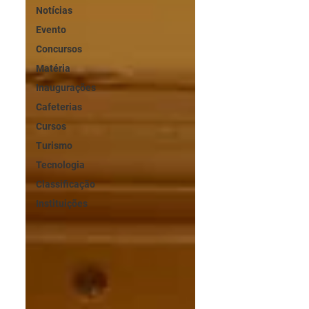
Notícias
Evento
Concursos
Matéria
Inaugurações
Cafeterias
Cursos
Turismo
Tecnologia
Classificação
Instituições