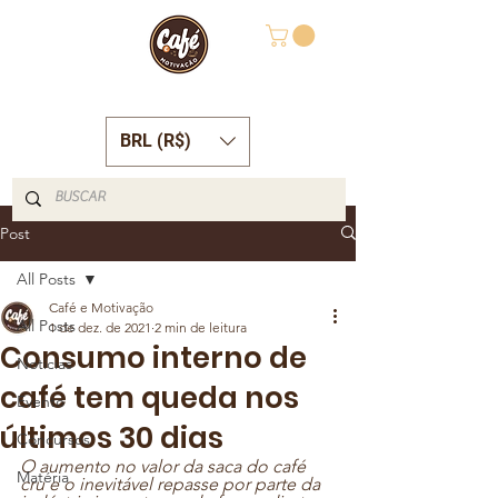
BRL (R$)
Post
All Posts
Café e Motivação
All Posts
1 de dez. de 2021
2 min de leitura
Consumo interno de
Notícias
café tem queda nos
Evento
últimos 30 dias
Concursos
O aumento no valor da saca do café 
Matéria
cru e o inevitável repasse por parte da 