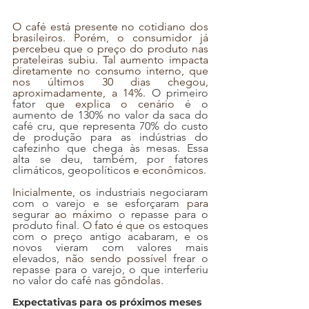
O café está presente no cotidiano dos 
brasileiros. Porém, o consumidor já 
percebeu que o preço do produto nas 
prateleiras subiu. Tal aumento impacta 
diretamente no consumo interno, que 
nos últimos 30 dias chegou, 
aproximadamente, a 14%. 
O primeiro 
fator
 que explica o cenário
 é o 
aumento de 130% no valor da saca do 
café cru, que representa 70% do custo 
de produção para as indústrias do 
cafezinho que chega às mesas. Essa 
alta se deu, também, por fatores 
climáticos
, 
geopolíticos
 e econômicos. 
Inicialmente, 
os industriais negociaram 
com o varejo e se esforçaram
 para
segurar
 ao máximo
 o repasse para o 
produto final. 
O fato é que
 os estoques 
com o preço antigo acabaram, e os 
novos vieram com valores mais 
elevados
, não sendo possível 
frear o 
repasse para o varejo, o que interferiu 
no valor do café nas 
gôndolas.
Expectativas para os próximos meses