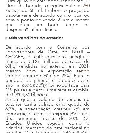
“Um quilo de café pode render até 14 
litros da bebida, o equivalente a 
280
xícaras de 50 ml. Embora o preço do 
pacote varie de acordo com o local ou 
com o ponto de venda, é um alimento 
que dura um bom tempo na 
despensa”, afirma Inácio.
Cafés vendidos no exterior
De acordo com o Conselho dos 
Exportadores de Café do Brasil – 
CECAFÉ, o café brasileiro atingiu a 
marca de 33,27 milhões de sacas de 
60kg vendidas no exterior em 2021, 
mesmo 
com 
a exportação 
tendo
sofrido uma retração de 25%. Entre o 
período de janeiro e outubro deste 
ano, a 
commodity 
foi exportada para 
119 países e gerou uma receita cambial 
de US$ 4,81 bilhões.
Ainda que o volume de vendas no 
exterior tenha sofrido uma queda de 
6,3%, a arrecadação cresceu 7% em 
comparação com as exportações nos 
dez primeiros meses de 2020. Os 
Estados Unidos seguem como o 
principal mercado do café nacional no 
exterior. O país comprou 6,46 milhões 