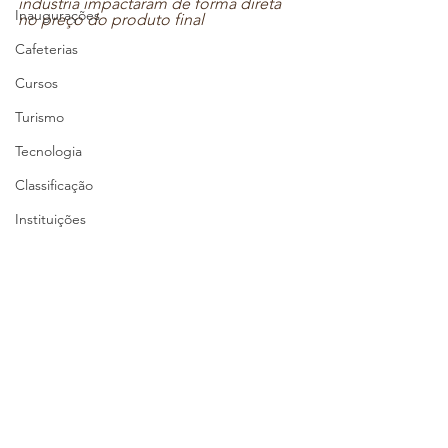
indústria impactaram de forma direta 
Inaugurações
no preço do produto final
Cafeterias
Cursos
Turismo
Tecnologia
Classificação
Instituições