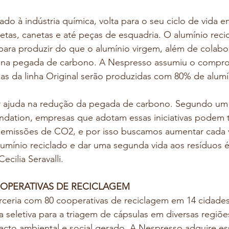
ado à indústria química, volta para o seu ciclo de vida 
letas, canetas e até peças de esquadria. O alumínio reci
ara produzir do que o alumínio virgem, além de colab
va na pegada de carbono. A Nespresso assumiu o compr
las da linha Original serão produzidas com 80% de alumí
.
r ajuda na redução da pegada de carbono. Segundo um 
ndation, empresas que adotam essas iniciativas podem 
emissões de CO2, e por isso buscamos aumentar cada v
 alumínio reciclado e dar uma segunda vida aos resíduos é
cilia Seravalli.
OPERATIVAS DE RECICLAGEM
ceria com 80 cooperativas de reciclagem em 14 cidades
 seletiva para a triagem de cápsulas em diversas regiõe
cto ambiental e social gerado. A Nespresso adquire ess