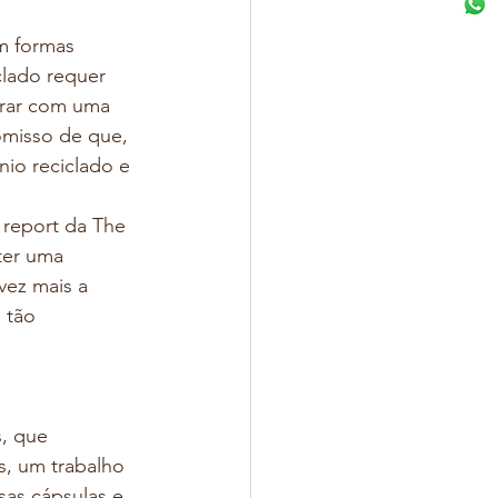
em formas 
clado requer 
orar com uma 
omisso de que, 
nio reciclado e 
report da The 
ter uma 
ez mais a 
 tão 
, que 
s, um trabalho 
as cápsulas e 