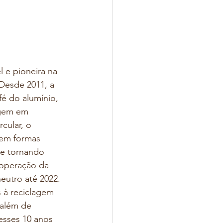
 e pioneira na 
Desde 2011, a 
é do alumínio, 
agem em 
cular, o 
a em formas 
se tornando 
operação da 
utro até 2022.
 à reciclagem 
 além de 
esses 10 anos 