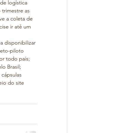
e logística 
trimestre as 
e a coleta de 
ise ir até um 
 disponibilizar 
eto-piloto 
or todo país;
o Brasil;
 cápsulas 
io do site 