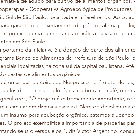
ernativa de adubo para cultivo de alimentos orgânicos,
Cooperapas - Cooperativa Agroecológica de Produtores R
o Sul de São Paulo, localizada em Parelheiros. Ao cola
 para garantir o aproveitamento do pó do café na produ
o proporciona uma demonstração prática da visão de u
mentos em São Paulo.
mportante da iniciativa é a doação de parte dos aliment
grama Banco de Alimentos da Prefeitura de São Paulo, qu
enciais localizadas na zona sul da capital paulistana. Até 
rão cestas de alimentos orgânicos.
a é umas das parceiras da Nespresso no Projeto Hortas,
os elos do processo, a logística da borra de café, orien
agricultores, "O projeto é extremamente importante, ref
mia circular em diversas escalas! Além de devolver maté
ar um insumo para adubação orgânica, estamos ajudando
s. O projeto exemplifica a importância de parcerias par
ntando seus diversos elos.", diz Victor Argentino, consu