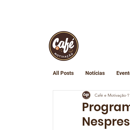
INÍCIO
REVIST
All Posts
Notícias
Event
Café e Motivação
1
Turismo
Tecnologia
Program
Nespres