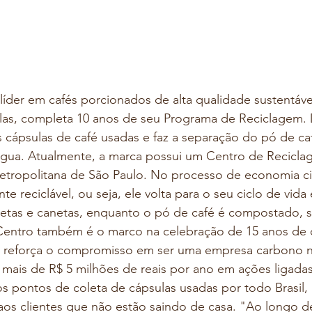
íder em cafés porcionados de alta qualidade sustentável
las, completa 10 anos de seu Programa de Reciclagem. 
cápsulas de café usadas e faz a separação do pó de caf
 água. Atualmente, a marca possui um Centro de Recicl
etropolitana de São Paulo. No processo de economia cir
nte reciclável, ou seja, ele volta para o seu ciclo de vid
cletas e canetas, enquanto o pó de café é compostado, 
Centro também é o marco na celebração de 15 anos de 
 reforça o compromisso em ser uma empresa carbono ne
mais de R$ 5 milhões de reais por ano em ações ligadas
 pontos de coleta de cápsulas usadas por todo Brasil,
aos clientes que não estão saindo de casa. "Ao longo d