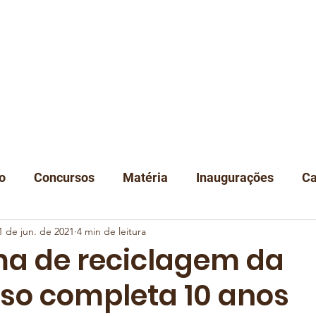
A
NOTÍCIAS
DEGUSTAÇÃO
EVENTOS
CLUBE
LOJA
C
o
Concursos
Matéria
Inaugurações
Ca
1 de jun. de 2021
4 min de leitura
Classificação
Instituições
a de reciclagem da
so completa 10 anos