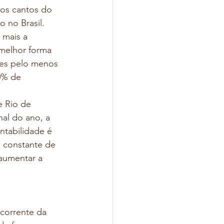
 os cantos do 
 no Brasil. 
 mais a 
melhor forma 
res pelo menos 
0% de 
e Rio de 
nal do ano, a 
ntabilidade é 
 constante de 
aumentar a 
corrente da 