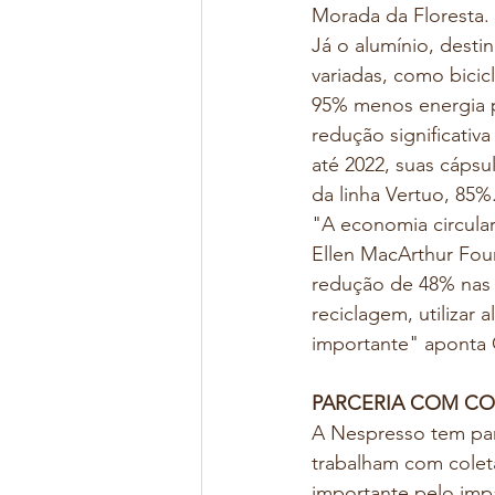
Morada da Floresta.
Já o alumínio, destin
variadas, como bicic
95% menos energia p
redução significati
até 2022, suas cápsu
da linha Vertuo, 85%
"A economia circula
Ellen MacArthur Fou
redução de 48% nas 
reciclagem, utilizar
importante" aponta Ce
PARCERIA COM CO
A Nespresso tem par
trabalham com coleta
importante pelo impa