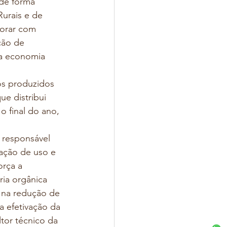
 de forma 
urais e de 
borar com 
ção de 
ma economia 
os produzidos 
e distribui 
o final do ano, 
 responsável 
tação de uso e 
orça a 
ria orgânica 
 na redução de 
a efetivação da 
ltor técnico da 