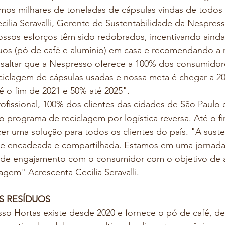
amos milhares de toneladas de cápsulas vindas de todos
ilia Seravalli, Gerente de Sustentabilidade da Nespresso
sos esforços têm sido redobrados, incentivando ainda
uos (pó de café e alumínio) em casa e recomendando a 
essaltar que a Nespresso oferece a 100% dos consumido
ciclagem de cápsulas usadas e nossa meta é chegar a 2
té o fim de 2021 e 50% até 2025".
rofissional, 100% dos clientes das cidades de São Paulo 
o programa de reciclagem por logística reversa. Até o fi
er uma solução para todos os clientes do país. "A suste
e encadeada e compartilhada. Estamos em uma jornada
 de engajamento com o consumidor com o objetivo de 
lagem" Acrescenta Cecilia Seravalli.
S RESÍDUOS
o Hortas existe desde 2020 e fornece o pó de café, de