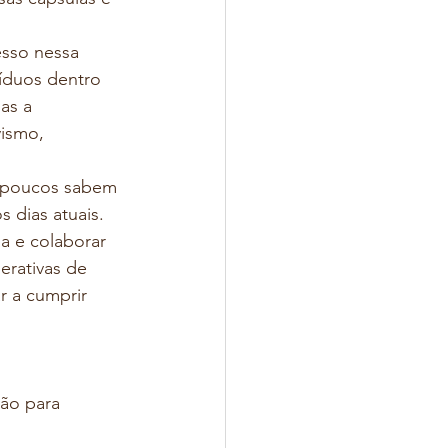
esso nessa 
íduos dentro 
as a 
ismo, 
e poucos sabem 
dias atuais. 
a e colaborar 
erativas de 
 a cumprir 
ão para 