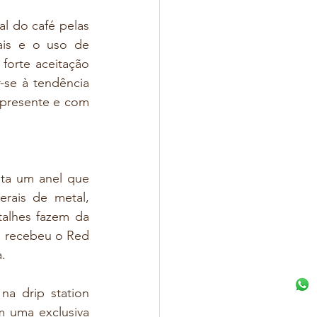
 do café pelas 
ais e o uso de 
forte aceitação 
-se à tendência 
presente e com 
ta um anel que 
rais de metal, 
alhes fazem da 
a recebeu o Red 
.
a drip station 
 uma exclusiva 