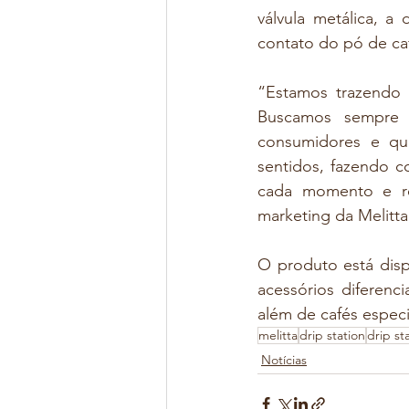
válvula metálica, a
contato do pó de caf
“Estamos trazendo 
Buscamos sempre o
consumidores e qu
sentidos, fazendo c
cada momento e rep
marketing da Melitta 
O produto está disp
acessórios diferenc
além de cafés especi
melitta
drip station
drip st
Notícias