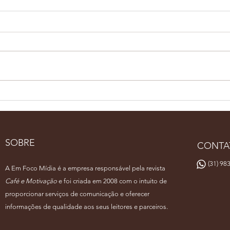
Pernambuco Café Show
Bari
reúne especialistas em
rep
Recife
fina
de 
SOBRE
CONTA
(31) 983
A Em Foco Mídia é a empresa responsável pela revista
Café e Motivação
e foi criada em 2008 com o intuito de
proporcionar serviços de comunicação e oferecer
informações de qualidade aos seus leitores e parceiros.