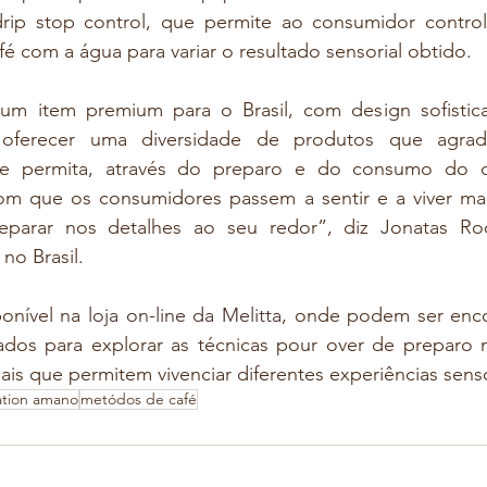
 drip stop control, que permite ao consumidor contro
é com a água para variar o resultado sensorial obtido.
um item premium para o Brasil, com design sofistica
ferecer uma diversidade de produtos que agrade
e permita, através do preparo e do consumo do ca
om que os consumidores passem a sentir e a viver mai
arar nos detalhes ao seu redor”, diz Jonatas Roch
no Brasil.
onível na 
loja on-line da Melitta
, onde podem ser enco
iados para explorar as técnicas pour over de preparo m
ais que permitem vivenciar diferentes experiências senso
ation amano
metódos de café