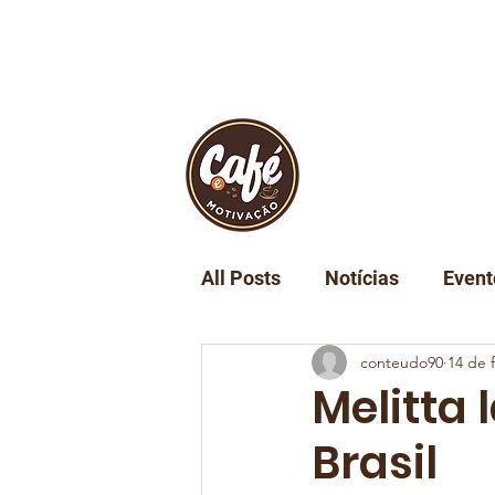
INÍCIO
REVIST
All Posts
Notícias
Event
conteudo90
14 de 
Turismo
Tecnologia
Melitta
Brasil