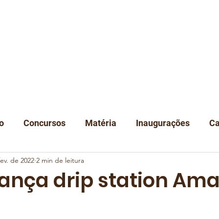
A
NOTÍCIAS
DEGUSTAÇÃO
EVENTOS
CLUBE
LOJA
C
o
Concursos
Matéria
Inaugurações
Ca
fev. de 2022
2 min de leitura
Classificação
Instituições
 lança drip station Am