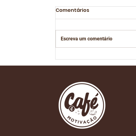
Comentários
Escreva um comentário
Está chegando o dia de
mais um São Paulo
Coffee Festival na Bienal
do Ibirapuera em São
Paulo