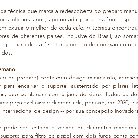
da técnica que marca a redescoberta do preparo manual
 nos últimos anos, aprimorada por acessórios especi
em extrair o melhor de cada café. A técnica encontrou 
es de diferentes países, inclusive do Brasil, ao somar
l o preparo do café se torna um elo de conexão com o 
idos. 
 Amano
ação de preparo) conta com design minimalista, apresen
r para encaixar o suporte, sustentado por pilares late
os, que combinam com a jarra de vidro. Todos os det
ma peça exclusiva e diferenciada, por isso, em 2020, el
internacional de design -- por sua concepção inovadora
 pode ser testada e variada de diferentes maneiras n
suporte para filtro de papel com dois furos conta com