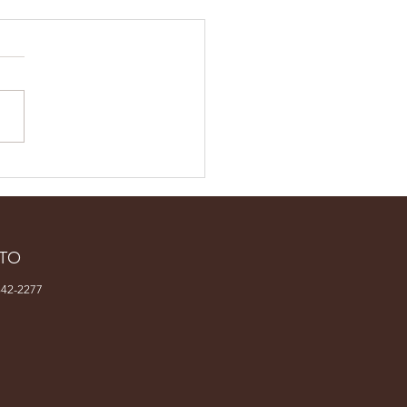
sta brasileira
resentará o país em
l latino-americana
concurso no México
TO
42-2277