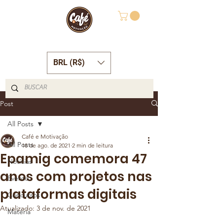
BRL (R$)
Post
All Posts
Café e Motivação
All Posts
18 de ago. de 2021
2 min de leitura
Epamig comemora 47
Notícias
anos com projetos nas
Evento
plataformas digitais
Concursos
Atualizado:
3 de nov. de 2021
Matéria