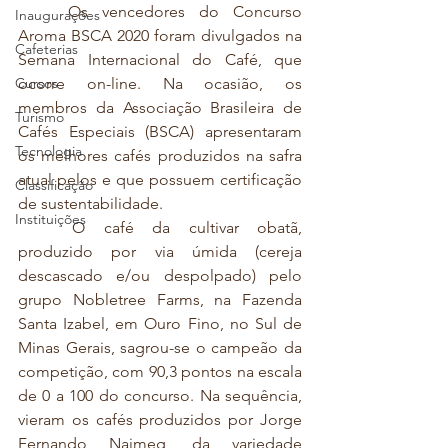
	Os vencedores do Concurso 
Inaugurações
Aroma BSCA 2020 foram divulgados na 
Cafeterias
Semana Internacional do Café, que 
Cursos
ocorre on-line. Na ocasião, os 
membros da Associação Brasileira de 
Turismo
Cafés Especiais (BSCA) apresentaram 
Tecnologia
os melhores cafés produzidos na safra 
atual pelos e que possuem certificação 
Classificação
de sustentabilidade.
Instituições
	O café da cultivar obatã, 
produzido por via úmida (cereja 
descascado e/ou despolpado) pelo 
grupo Nobletree Farms, na Fazenda 
Santa Izabel, em Ouro Fino, no Sul de 
Minas Gerais, sagrou-se o campeão da 
competição, com 90,3 pontos na escala 
de 0 a 100 do concurso. Na sequência, 
vieram os cafés produzidos por Jorge 
Fernando Naimeg, da variedade 