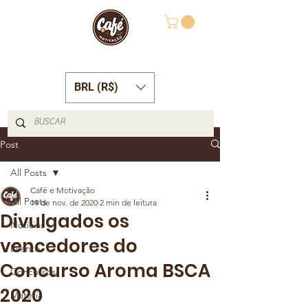
BRL (R$)
Post
All Posts
Café e Motivação
All Posts
19 de nov. de 2020
2 min de leitura
Divulgados os
Notícias
vencedores do
Evento
Concurso Aroma BSCA
Concursos
2020
Matéria