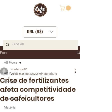
BRL (R$)
Post
All Posts
conteudo90
All Posts
24 de mar. de 2022
2 min de leitura
Crise de fertilizantes
Notícias
afeta competitividade
Evento
de cafeicultores
Concursos
Matéria