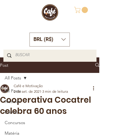
BRL (R$)
Post
All Posts
Café e Motivação
All Posts
2 de set. de 2021
3 min de leitura
Cooperativa Cocatrel
Notícias
celebra 60 anos
Evento
Concursos
Matéria