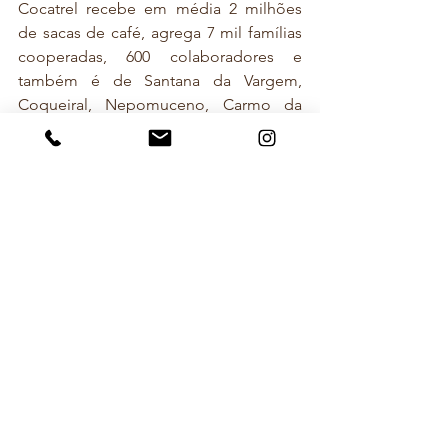
Cocatrel recebe em média 2 milhões 
de sacas de café, agrega 7 mil famílias 
cooperadas, 600 colaboradores e 
também é de Santana da Vargem, 
Coqueiral, Nepomuceno, Carmo da 
Cachoeira, Santo Antônio do Amparo, 
Córrego do Ouro, Guapé, Ilicínia, 
Varginha e Três Corações.
Fonte: 
Comunicação Cocatrel
Notícias
Ver tudo
Posts recentes