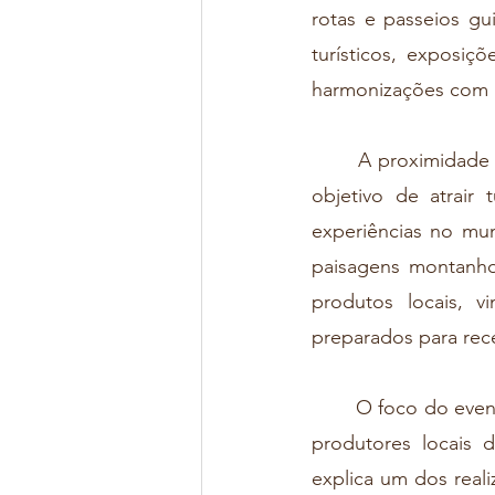
rotas e passeios gui
turísticos, exposiç
harmonizações com r
	A proximidade com São Paulo, são apenas 220 quilômetros e 2h30 de viagem, tem o 
objetivo de atrair 
experiências no muni
paisagens montanhos
produtos locais, v
preparados para rece
	O foco do evento é “desenvolver a região, proporcionar conhecimento e aproximar os 
produtores locais 
explica um dos reali