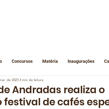
A
NOTÍCIAS
DEGUSTAÇÃO
EVENTOS
CLUBE
LOJA
C
o
Concursos
Matéria
Inaugurações
Ca
mar. de 2023
3 min de leitura
Classificação
Instituições
de Andradas realiza o
 festival de cafés esp