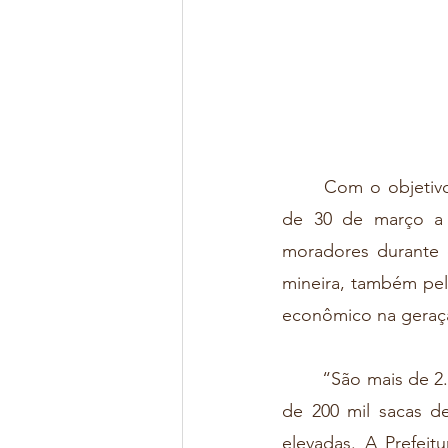
	Com o objetivo de potencializar a cafeicultura de Andradas, a cidade mineira reunirá 
de 30 de março a 2
moradores durante o 
mineira, também pel
econômico na geraçã
	“São mais de 2.700 cafeicultores, na sua maioria familiares, com uma produção de mais 
de 200 mil sacas de
elevadas. A Prefeit