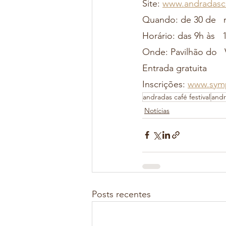
Site: 
www.andradasca
Quando: de 30 de   m
Horário: das 9h às   
Onde: Pavilhão do   
Entrada gratuita
Inscrições: 
www.symp
andradas café festival
andr
Notícias
Posts recentes