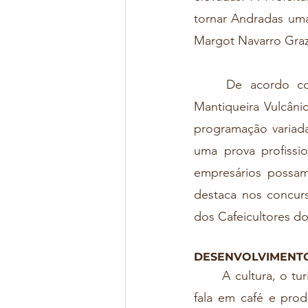
tornar Andradas uma 
Margot Navarro Grazi
	De acordo com os organizadores, a ideia é realizar na cidade, que integra a 
Mantiqueira Vulcâni
programação variada
uma prova profissi
empresários possam
destaca nos concurs
dos Cafeicultores d
DESENVOLVIMENTO
	A cultura, o turismo e a gastronomia são o tripé de sustentação da região quando se 
fala em café e produ