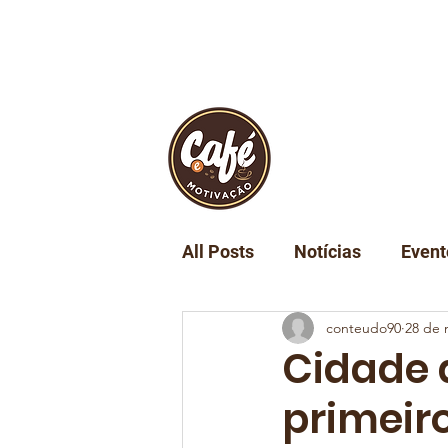
INÍCIO
REVIST
All Posts
Notícias
Event
conteudo90
28 de 
Turismo
Tecnologia
Cidade 
primeiro