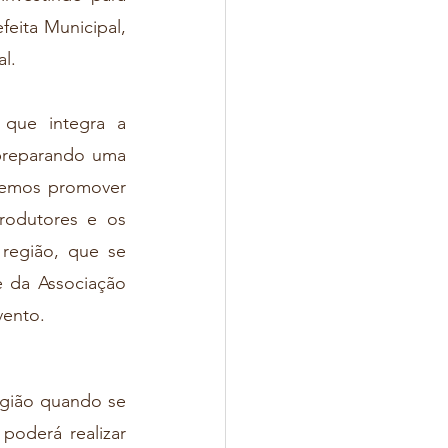
eita Municipal, 
l.
preparando uma 
remos promover 
odutores e os 
egião, que se 
 da Associação 
vento.
poderá realizar 