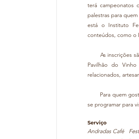
terá campeonatos d
palestras para quem
está o Instituto F
conteúdos, como o D
	As inscrições s
Pavilhão do Vinho
relacionados, artesa
	Para quem gosta da boa culinária, da cultura e do aroma e sabor do café, a sugestão é 
se programar para vi
Serviço
Andradas Café   Fest