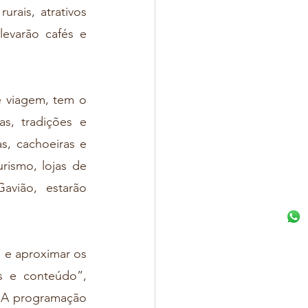
rais, atrativos 
evarão cafés e 
s, tradições e 
s, cachoeiras e 
rismo, lojas de 
vião, estarão 
s e conteúdo”, 
. A programação 