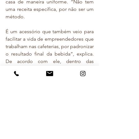
casa de maneira uniforme. “Não tem 
uma receita específica, por não ser um 
método. 
É um acessório que também veio para 
facilitar a vida de empreendedores que 
trabalham nas cafeterias, por padronizar 
o resultado final da bebida”, explica. 
De acordo com ele, dentro das 
novidades da Hario, o Drip Assist e o 
Mugen foram as que a Flavors 
(importadora e exportadora) decidiu 
priorizar devido à alta demanda dos 
consumidores.
métodos de extração
hario
mugen
drip assist
Matéria