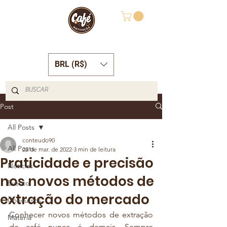
BRL (R$)
Post
All Posts
conteudo90
All Posts
22 de mar. de 2022
3 min de leitura
Praticidade e precisão
Notícias
nos novos métodos de
Evento
extração do mercado
Concursos
Conhecer novos métodos de extração 
Matéria
de café nunca é demais. Sempre 