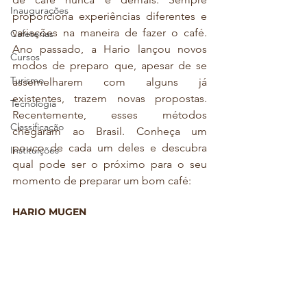
Inaugurações
proporciona experiências diferentes e 
variações na maneira de fazer o café. 
Cafeterias
Ano passado, a Hario lançou novos 
Cursos
modos de preparo que, apesar de se 
Turismo
assemelharem com alguns já 
existentes, trazem novas propostas. 
Tecnologia
Recentemente, esses métodos 
Classificação
chegaram ao Brasil. Conheça um 
pouco de cada um deles e descubra 
Instituições
qual pode ser o próximo para o seu 
momento de preparar um bom café:
HARIO MUGEN 