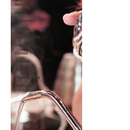
Notícias
Evento
Concursos
Matéria
Inaugurações
Cafeterias
Cursos
Turismo
Tecnologia
Classificação
Instituições