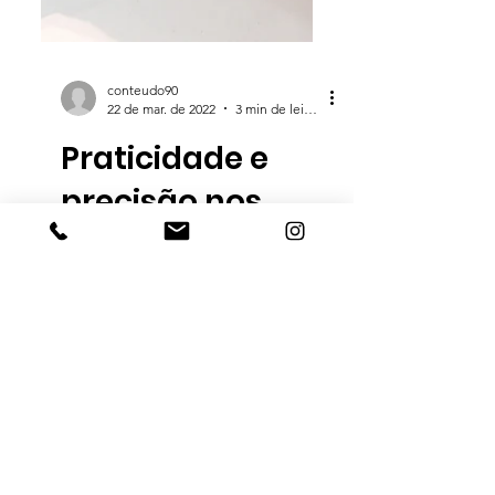
conteudo90
22 de mar. de 2022
3 min de leitura
Praticidade e
precisão nos
novos métodos
de extração do
mercado
Conhecer novos métodos de
extração de café nunca é demais.
Sempre proporciona experiências