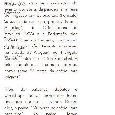
Após dois anos sem realização do 
Inaugurações
evento por conta da pandemia, a Feira 
Cafeterias
de Irrigação em Cafeicultura (Fenicafé) 
Cursos
foi realizada este ano, promovida pela 
Associação dos Cafeicultores de 
Turismo
Araguari (ACA) e a Federação dos 
Tecnologia
Cafeicultores do Cerrado, com apoio 
da Embrapa Café. O evento aconteceu 
Classificação
na cidade de Araguari, no Triângulo 
Instituições
Mineiro, entre os dias 5 e 7 de abril. A 
feira completou 25 anos e abordou 
como tema “A força da cafeicultura 
irrigada”. 
Além de palestras, debates e 
workshops, outros momentos foram 
destaque durante o evento. Dentre 
eles, o painel “Mulheres na cafeicultura 
brasileira”. No painel, foram 