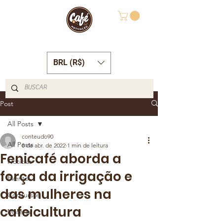
BRL (R$)
Post
All Posts
conteudo90
All Posts
8 de abr. de 2022
1 min de leitura
Fenicafé aborda a
Notícias
força da irrigação e
Evento
das mulheres na
Concursos
cafeicultura
Matéria