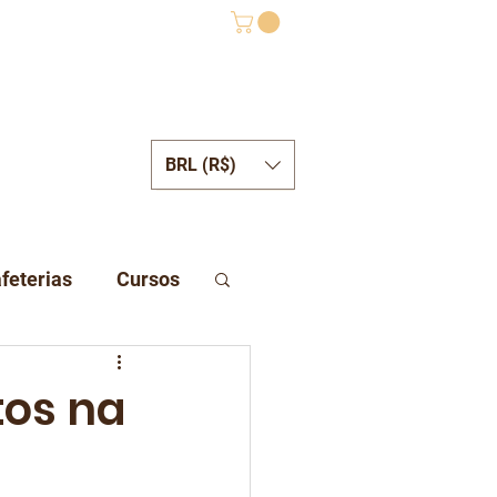
BRL (R$)
ONTATO
feterias
Cursos
tos na