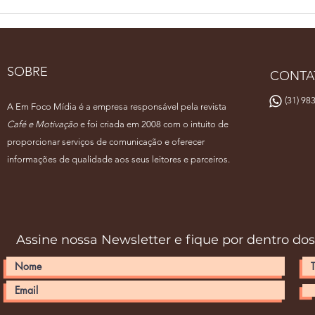
Está chegando o dia de
Per
mais um São Paulo
reú
Coffee Festival na Bienal
Reci
do Ibirapuera em São
SOBRE
CONTA
Paulo
(31) 983
A Em Foco Mídia é a empresa responsável pela revista
Café e Motivação
e foi criada em 2008 com o intuito de
proporcionar serviços de comunicação e oferecer
informações de qualidade aos seus leitores e parceiros.
Assine nossa Newsletter e fique por dentro do