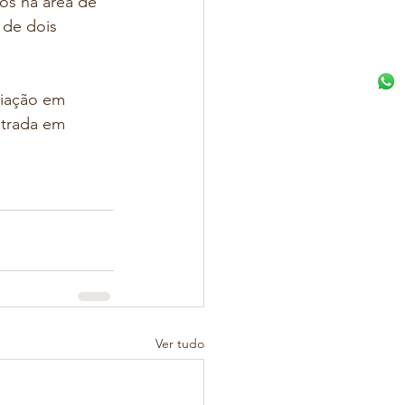
os na área de 
de dois 
ciação em 
strada em 
Ver tudo