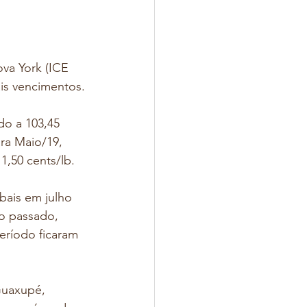
va York (ICE 
ais vencimentos.
do a 103,45 
ra Maio/19, 
1,50 cents/lb.
bais em julho 
o passado, 
eríodo ficaram 
Guaxupé, 