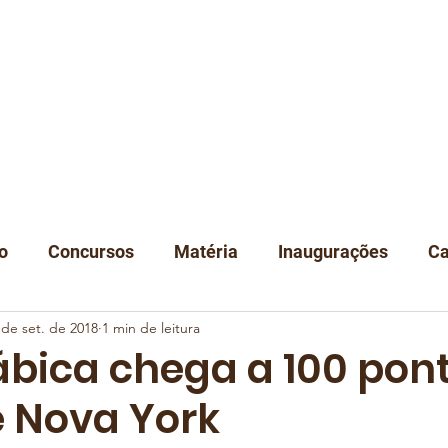
A
NOTÍCIAS
DEGUSTAÇÃO
EVENTOS
CLUBE
LOJA
C
o
Concursos
Matéria
Inaugurações
Ca
 de set. de 2018
1 min de leitura
Classificação
Instituições
ábica chega a 100 pon
e Nova York