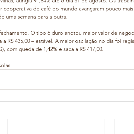
Minas) atingiu 91,84% até o dia 31 de agosto. Os trabalh
r cooperativa de café do mundo avançaram pouco mais 
de uma semana para a outra.
o fechamento, O tipo 6 duro anotou maior valor de nego
a a R$ 435,00 – estável. A maior oscilação no dia foi regi
), com queda de 1,42% e saca a R$ 417,00.
colas