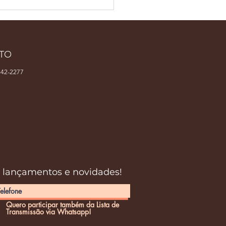
nambuco Café Show
ne especialistas em
fe
TO
42-2277
s lançamentos e novidades!
Quero participar também da Lista de
Transmissão via Whatsapp!