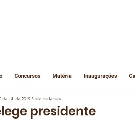
A
NOTÍCIAS
DEGUSTAÇÃO
EVENTOS
CLUBE
LOJA
C
o
Concursos
Matéria
Inaugurações
Ca
0 de jul. de 2019
3 min de leitura
Classificação
Instituições
elege presidente