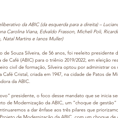
berativo da ABIC (da esquerda para a direita) – Lucian
 Carolina Viana, Edvaldo Frasson, Micheli Poli, Ricardo S
, Natal Martins e Ianos Muller)
 de Souza Silveira, de 56 anos, foi reeleito presidente 
ia de Café (ABIC) para o triênio 2019/2022, em eleição rea
iro civil de formação, Silveira optou por administrar os
ra Café Cristal, criada em 1947, na cidade de Patos de M
adora da ABIC.
vo” presidente, o foco desse mandato que se inicia ser
eto de Modernização da ABIC, um “choque de gestão” 
ntinuaremos a dar ênfase aos três pilares que priorizamo
Projeto de Modernização da ABIC, com um choque de 