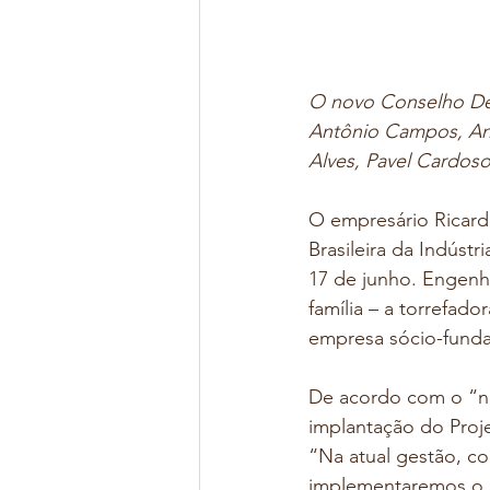
O novo Conselho Deli
Antônio Campos, Anna
Alves, Pavel Cardoso
O empresário Ricardo
Brasileira da Indústr
17 de junho. Engenhe
família – a torrefado
empresa sócio-fund
De acordo com o “no
implantação do Proj
“Na atual gestão, co
implementaremos o 