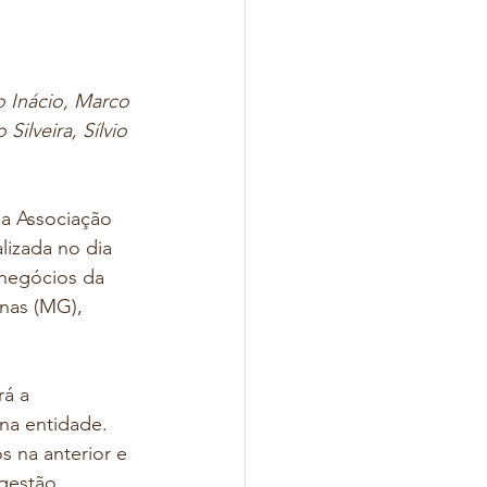
o Inácio, Marco 
ilveira, Sílvio 
da Associação 
lizada no dia 
 negócios da 
inas (MG), 
á a 
na entidade. 
s na anterior e 
gestão 