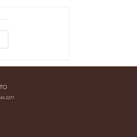
sta brasileira
resentará o país em
l latino-americana
concurso no México
TO
42-2277