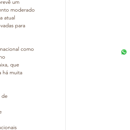
prevê um 
mento moderado 
a atual 
ovadas para 
rnacional como 
no 
ixa, que 
a há muita 
 de 
e
ucionais