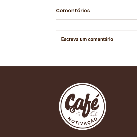
Comentários
Escreva um comentário
Está chegando o dia de
mais um São Paulo
Coffee Festival na Bienal
do Ibirapuera em São
Paulo