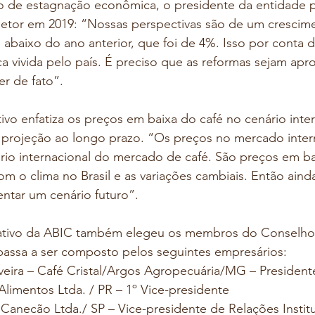
o de estagnação econômica, o presidente da entidade 
setor em 2019: “Nossas perspectivas são de um cresci
abaixo do ano anterior, que foi de 4%. Isso por conta d
 vivida pelo país. É preciso que as reformas sejam apr
r de fato”.
ivo enfatiza os preços em baixa do café no cenário inte
projeção ao longo prazo. “Os preços no mercado inter
o internacional do mercado de café. São preços em ba
m o clima no Brasil e as variações cambiais. Então aind
entar um cenário futuro”.
ativo da ABIC também elegeu os membros do Conselho
passa a ser composto pelos seguintes empresários:
veira – Café Cristal/Argos Agropecuária/MG – President
 Alimentos Ltda. / PR – 1º Vice-presidente
 Canecão Ltda./ SP – Vice-presidente de Relações Instit