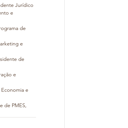
idente Jurídico
ento e 
Programa de 
arketing e 
sidente de 
ração e 
e Economia e 
te de PMES, 