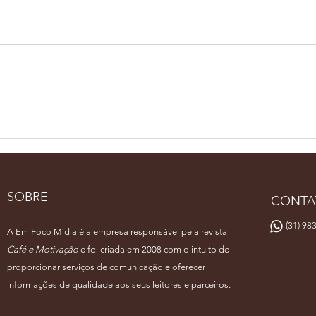
Pernambuco Café Show
Bari
reúne especialistas em
rep
Recife
fina
de 
SOBRE
CONTA
(31) 983
A Em Foco Mídia é a empresa responsável pela revista
Café e Motivação
e foi criada em 2008 com o intuito de
proporcionar serviços de comunicação e oferecer
informações de qualidade aos seus leitores e parceiros.