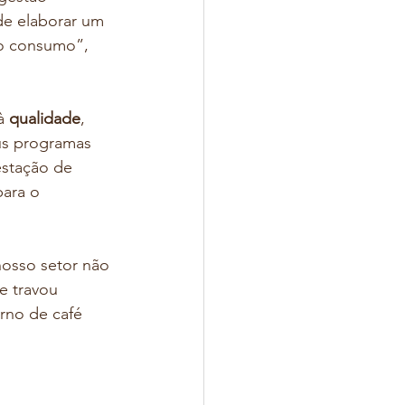
de elaborar um 
 o consumo”, 
à 
qualidade
, 
us programas 
stação de 
para o 
nosso setor não 
e travou 
rno de café 