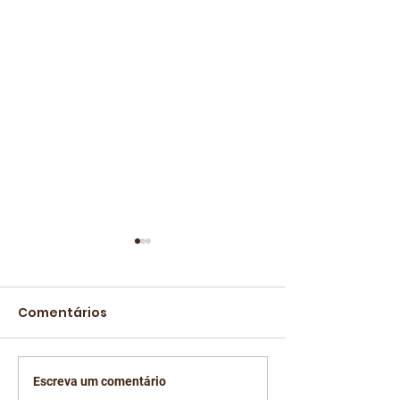
Comentários
Escreva um comentário
Pernambuco Café
Barista brasil