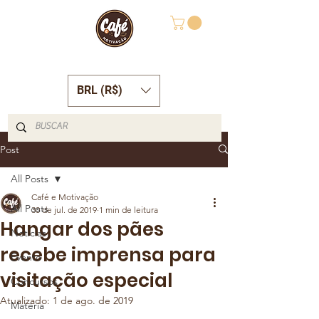
BRL (R$)
Post
All Posts
Café e Motivação
All Posts
30 de jul. de 2019
1 min de leitura
Hangar dos pães
Notícias
recebe imprensa para
Evento
visitação especial
Concursos
Atualizado:
1 de ago. de 2019
Matéria