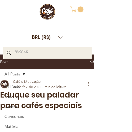
BRL (R$)
Post
All Posts
Café e Motivação
All Posts
22 de fev. de 2021
1 min de leitura
Eduque seu paladar
Notícias
para cafés especiais
Evento
Concursos
Matéria