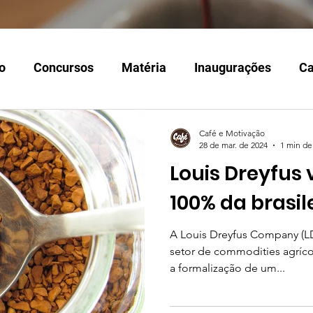
o
Concursos
Matéria
Inaugurações
Ca
Classificação
Instituições
Café e Motivação
28 de mar. de 2024
1 min de 
Louis Dreyfus 
100% da brasil
A Louis Dreyfus Company (L
setor de commodities agrícol
a formalização de um...