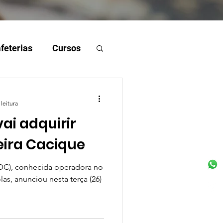
feterias
Cursos
leitura
vai adquirir
eira Cacique
DC), conhecida operadora no
as, anunciou nesta terça (26)