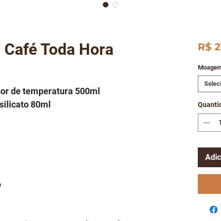
 Café Toda Hora
R$ 2
Moage
Selec
sor de temperatura 500ml
silicato 80ml
Quanti
Adic
o