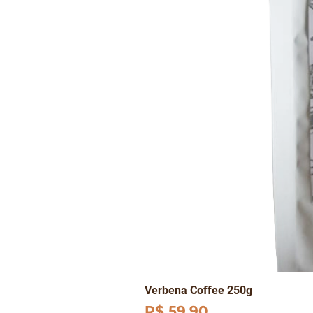
Verbena Coffee 250g
Preço
R$ 59,90