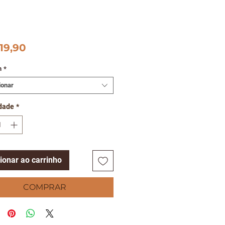
Preço
19,90
m
*
ionar
dade
*
ionar ao carrinho
COMPRAR