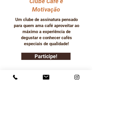
Clube Café e
Motivação
Um clube de assinatura pensado
para quem ama café aproveitar ao
máximo a experiência de
degustar e conhecer cafés
especiais de qualidade!
Participe!
Termos de Uso
Política de Entrega
Política de Troca Devolução
e Reembolso
Política de Privacidade