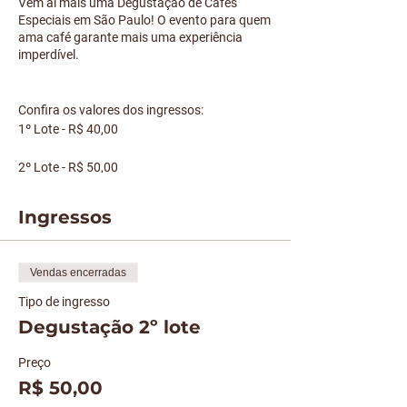
Vem aí mais uma Degustação de Cafés
Especiais em São Paulo! O evento para quem
ama café garante mais uma experiência
imperdível.
Confira os valores dos ingressos:
1º Lote - R$ 40,00
2º Lote - R$ 50,00
3º Lote - R$ 65,00
Ingressos
Vamos degustar Cafés Especiais preparados
a partir de métodos variados, com aromas,
Vendas encerradas
sabores e notas sensoriais diferenciadas.
Você também conhecerá diversas versões da
Tipo de ingresso
bebida, produtos relacionados, mimos e
Degustação 2º lote
demais métodos disponíveis para compra.
Preço
Aproveite a oportunidade para ampliar seu
repertório sobre a famosa bebida com
R$ 50,00
explicações detalhadas dos especialistas!