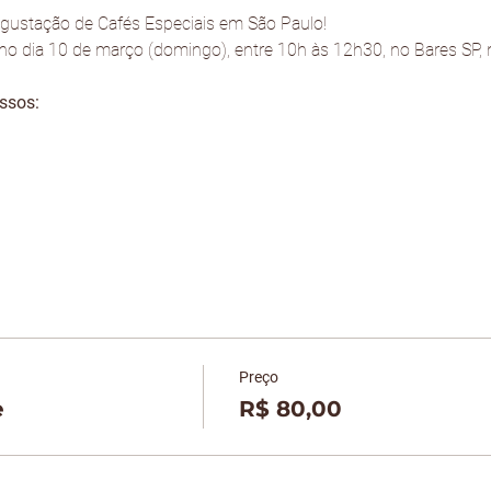
ustação de Cafés Especiais em São Paulo! 
o dia 10 de março (domingo), entre 10h às 12h30, no Bares SP, na
essos:
Preço
e
R$ 80,00