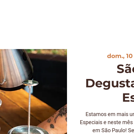
A
NOTÍCIAS
DEGUSTAÇÃO
EVENTOS
CLUBE
LOJA
C
dom., 10
Sã
Degusta
E
Estamos em mais um
Especiais e neste mês 
em São Paulo! Se