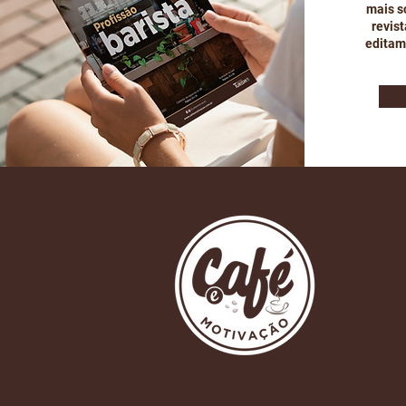
mais so
revis
editam