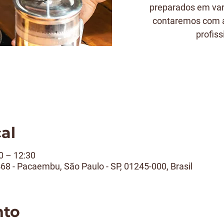
preparados em var
contaremos com a
profiss
cal
0 – 12:30
468 - Pacaembu, São Paulo - SP, 01245-000, Brasil
nto