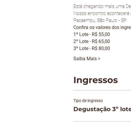
Está chegando mais uma Deg
Nosso encontro acontecerá n
Pacaembu, São Paulo - SP.
Confira os valores dos ingr
1º Lote - R$ 55,00
2º Lote - R$ 65,00
3º Lote - R$ 80,00
Saiba Mais >
Ingressos
Tipo de ingresso
Degustação 3º lot