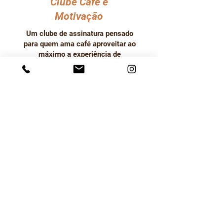
Clube Café e
Motivação
Um clube de assinatura pensado
para quem ama café aproveitar ao
máximo a experiência de
degustar e conhecer cafés
especiais de qualidade!
Participe!
Termos de Uso
Política de Entrega
Política de Troca Devolução
e Reembolso
Política de Privacidade