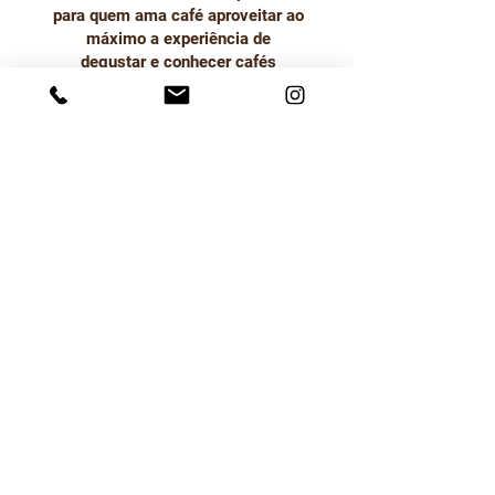
para quem ama café aproveitar ao
máximo a experiência de
degustar e conhecer cafés
especiais de qualidade!
Participe!
Termos de Uso
Política de Entrega
Política de Troca Devolução
e Reembolso
Política de Privacidade
SOBRE
A Em Foco Mídia é a empresa responsável pela
revista