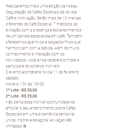
Realizaremos mais uma edição da nossa 
Degustação de Cafés Especiais da revista 
Café e Motivação. Serão mais de 10 marcas 
diferentes de Café Especial, 7 métodos de 
extração com a presença e esclarecimentos 
de um barista especialista em café. Também 
oferecemos aperitivos e salgados finos que 
harmonizam com a bebida. Além de muito 
conhecimento e interação com os 
convidados, você ainda receberá brindes e 
participará de sorteios incríveis!
O evento acontecerá no dia 11 de fevereiro, 
sábado. 
Horário: 10h às 13h30
1º Lote - R$ 30,00
2º Lote - R$ 35,00
Não perca essa incrível oportunidade de 
ampliar o seu entendimento sobre Cafés 
Especiais em uma experiência sensorial 
única! Inscreva-se agora! As vagas são 
limitadas! ☕