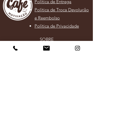
Política de Entrega
Política de Troca Devolução
e Reembolso
Política de Privacidade
SOBRE
A Em Foco Mídia é a empresa responsável pela
revista
Café e Motivação
e foi criada em 2008 com o intuito
de proporcionar serviços de comunicação e
oferecer informações de qualidade aos seus leitores
e parceiros.
CONTATO
(31) 98342-2277