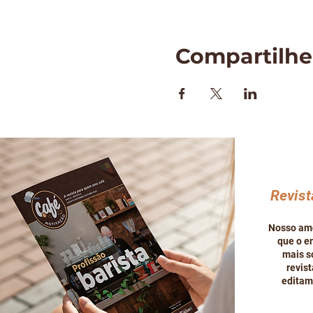
Compartilhe
Revist
Nosso amo
que o en
mais so
revis
editam