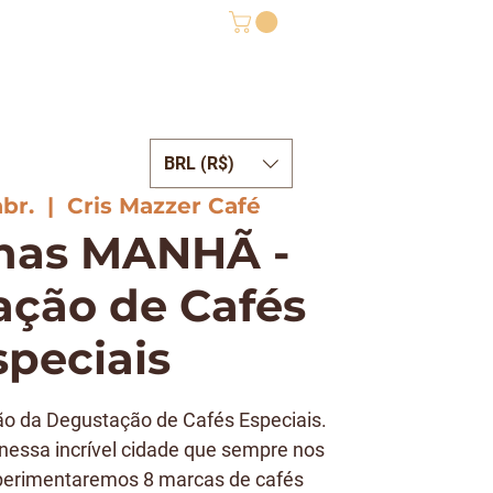
BRL (R$)
ONTATO
abr.
  |  
Cris Mazzer Café
nas MANHÃ -
ção de Cafés
speciais
o da Degustação de Cafés Especiais.
nessa incrível cidade que sempre nos
perimentaremos 8 marcas de cafés