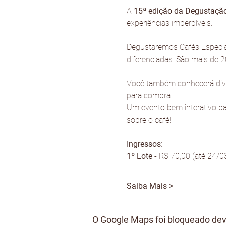
A 
15ª edição da Degustação
experiências imperdíveis.
Degustaremos Cafés Especiai
diferenciadas. São mais de 2
Você também conhecerá diver
para compra.
Um evento bem interativo pa
sobre o café!
Ingressos
:
1º Lote
 - R$ 70,00 (até 24/0
Saiba Mais >
O Google Maps foi bloqueado devi