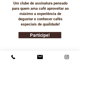
Um clube de assinatura pensado
para quem ama café aproveitar ao
máximo a experiência de
degustar e conhecer cafés
especiais de qualidade!
Participe!
Termos de Uso
Política de Entrega
Política de Troca Devolução
e Reembolso
Política de Privacidade
SOBRE
A Em Foco Mídia é a empresa responsável pela