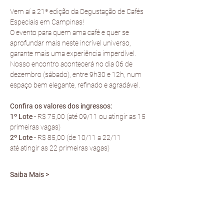
Vem aí a 21ª edição da Degustação de Cafés 
Especiais em Campinas! 
O evento para quem ama café e quer se 
aprofundar mais neste incrível universo, 
garante mais uma experiência imperdível.
Nosso encontro acontecerá no dia 06 de 
dezembro (sábado), entre 9h30 e 12h, num 
espaço bem elegante, refinado e agradável.
Confira os valores dos ingressos:
1º Lote 
- R$ 75,00 (até 09/11 ou atingir as 15 
primeiras vagas)
2º Lote
 - R$ 85,00 (de 10/11 a 22/11  
até atingir as 22 primeiras vagas)
Saiba Mais >