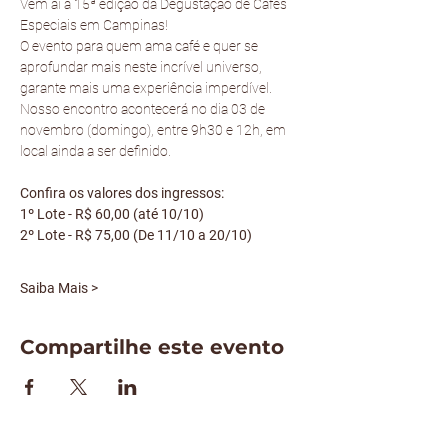
Vem aí a 15ª edição da Degustação de Cafés 
Especiais em Campinas! 
O evento para quem ama café e quer se 
aprofundar mais neste incrível universo, 
garante mais uma experiência imperdível.
Nosso encontro acontecerá no dia 03 de 
novembro (domingo), entre 9h30 e 12h, em 
local ainda a ser definido.
Confira os valores dos ingressos:
1º Lote - R$ 60,00 (até 10/10)
2º Lote - R$ 75,00 (De 11/10 a 20/10)
Saiba Mais >
Compartilhe este evento