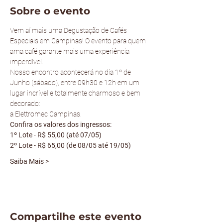
Sobre o evento
Vem aí mais uma Degustação de Cafés 
Especiais em Campinas! O evento para quem 
ama café garante mais uma experiência 
imperdível.
Nosso encontro acontecerá no dia 1º de 
Junho (sábado), entre 09h30 e 12h em um 
lugar incrível e totalmente charmoso e bem 
decorado: 
a Elettromec Campinas.
Confira os valores dos ingressos:
1º Lote - R$ 55,00 (até 07/05)
2º Lote - R$ 65,00 (de 08/05 até 19/05)
Saiba Mais >
Compartilhe este evento