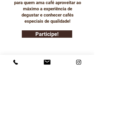
para quem ama café aproveitar ao
máximo a experiência de
degustar e conhecer cafés
especiais de qualidade!
Participe!
Termos de Uso
Política de Entrega
Política de Troca Devolução
e Reembolso
Política de Privacidade
SOBRE
A Em Foco Mídia é a empresa responsável pela
revista