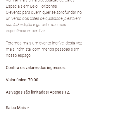
Especiais em Belo Horizonte! 
O evento para quem quer se aprofundar no 
universo dos cafés de qualidade já está em 
sua 44ª edição e garantimos mais 
experiência imperdível.
Teremos mais um evento incrível desta vez 
mais intimista, com menos pessoas e em 
nosso espaço.
Confira os valores dos ingressos:
Valor único: 70,00
As vagas são limitadas! Apenas 12.
Saiba Mais >