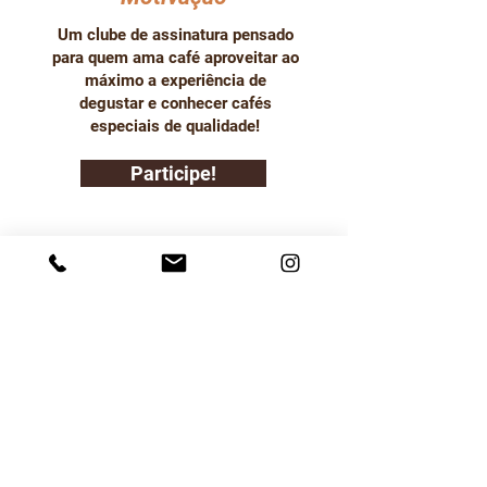
Um clube de assinatura pensado
para quem ama café aproveitar ao
máximo a experiência de
degustar e conhecer cafés
especiais de qualidade!
Participe!
Termos de Uso
Política de Entrega
Política de Troca Devolução
e Reembolso
Política de Privacidade
SOBRE