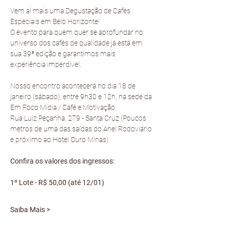
Vem aí mais uma Degustação de Cafés 
Especiais em Belo Horizonte! 
O evento para quem quer se aprofundar no 
universo dos cafés de qualidade já está em 
sua 39ª edição e garantimos mais 
experiência imperdível.
Nosso encontro acontecerá no dia 18 de 
janeiro (sábado), entre 9h30 e 12h, na sede da 
Em Foco Mídia / Café e Motivação.
Rua Luiz Peçanha, 279 - Santa Cruz (Poucos 
metros de uma das saídas do Anel Rodoviário 
e próximo ao Hotel Ouro Minas)
Confira os valores dos ingressos:
1º Lote - R$ 50,00 (até 12/01)
Saiba Mais >