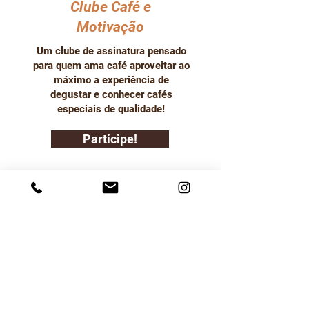
Clube Café e
Motivação
Um clube de assinatura pensado
para quem ama café aproveitar ao
máximo a experiência de
degustar e conhecer cafés
especiais de qualidade!
Participe!
Termos de Uso
Política de Entrega
Política de Troca Devolução
e Reembolso
Política de Privacidade