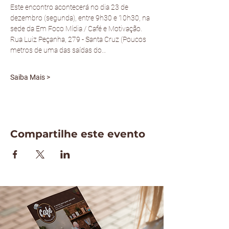
Este encontro acontecerá no dia 23 de 
dezembro (segunda), entre 9h30 e 10h30, na 
sede da Em Foco Mídia / Café e Motivação.
Rua Luiz Peçanha, 279 - Santa Cruz (Poucos 
metros de uma das saídas do…
Saiba Mais >
Compartilhe este evento