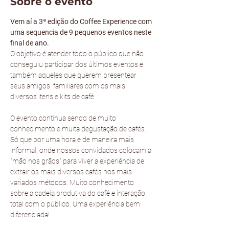
Sobre o evento
Vem aí a 3ª edição do Coffee Experience com 
uma sequencia de 9 pequenos eventos neste 
final de ano.
O objetivo é atender todo o público que não 
conseguiu participar dos últimos eventos e 
também aqueles que querem presentear 
seus amigos  familiares com os mais 
diversos itens e kits de café.
O evento continua sendo de muito 
conhecimento e muita degustação de cafés. 
Só que por uma hora e de maneira mais 
informal, onde nossos convidados colocam a 
"mão nos grãos" para viver a experiência de 
extrair os mais diversos cafés nos mais 
variados métodos. Muito conhecimento 
sobre a cadeia produtiva do café e interação 
total com o público. Uma experiência bem 
diferenciada!