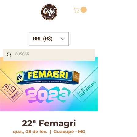
BRL (R$)
22ª Femagri
qua., 08 de fev.
  |  
Guaxupé - MG