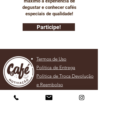
máximo a experiência de
degustar e conhecer cafés
especiais de qualidade!
Participe!
Termos de Uso
Política de Entrega
Política de Troca Devolução
e Reembolso
Política de Privacidade
SOBRE
A Em Foco Mídia é a empresa responsável pela
revista
Café e Motivação
e foi criada em 2008 com o intuito