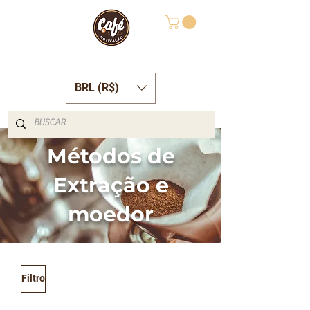
BRL (R$)
Métodos de
Extração e
moedor
Filtro