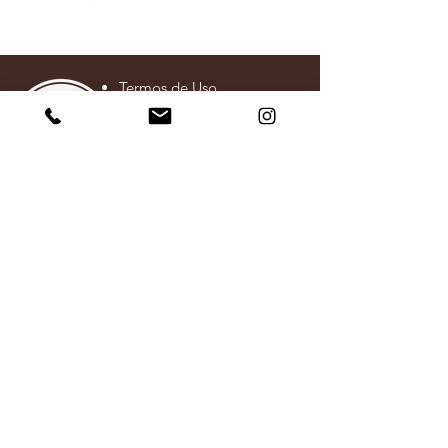
Termos de Uso
Política de Entrega
Política de Troca Devolução
e Reembolso
Política de Privacidade
SOBRE
A Em Foco Mídia é a empresa responsável pela
revista
Café e Motivação
e foi criada em 2008 com o intuito
de proporcionar serviços de comunicação e
oferecer informações de qualidade aos seus leitores
e parceiros.
CONTATO