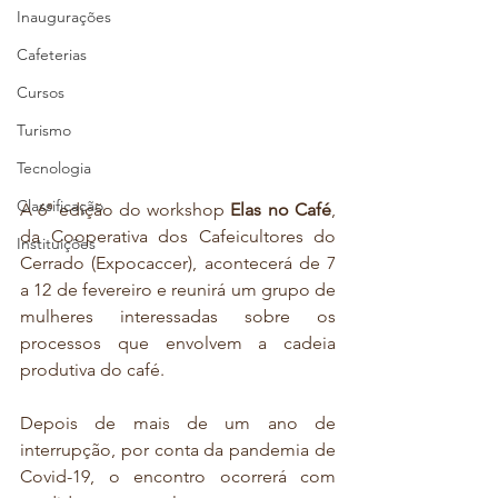
Inaugurações
Cafeterias
Cursos
Turismo
Tecnologia
Classificação
A 6ª edição do workshop 
Elas no Café
, 
da Cooperativa dos Cafeicultores do 
Instituições
Cerrado (Expocaccer), acontecerá de 7 
a 12 de fevereiro e reunirá um grupo de 
mulheres interessadas sobre os 
processos que envolvem a cadeia 
produtiva do café.
Depois de mais de um ano de 
interrupção, por conta da pandemia de 
Covid-19, o encontro ocorrerá com 