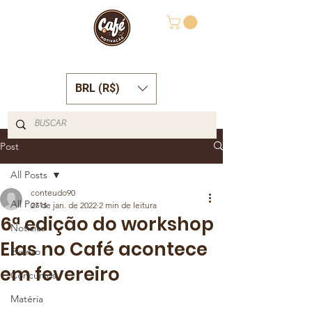
BRL (R$)
Post
All Posts
conteudo90
All Posts
27 de jan. de 2022
2 min de leitura
6ª edição do workshop
Notícias
Elas no Café acontece
Evento
em fevereiro
Concursos
Matéria