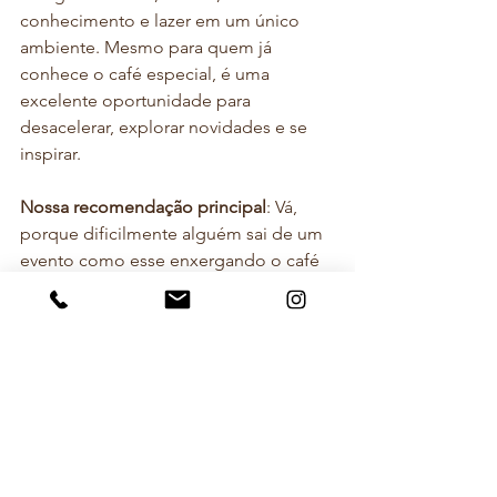
conhecimento e lazer em um único 
ambiente. Mesmo para quem já 
conhece o café especial, é uma 
excelente oportunidade para 
desacelerar, explorar novidades e se 
inspirar.
Nossa recomendação principal
: Vá, 
porque dificilmente alguém sai de um 
evento como esse enxergando o café 
da mesma forma que entrou. E talvez 
essa seja a maior riqueza do São Paulo 
Coffee Festival.
					     Fotos: 
Fabily Rodrigues / Café e Motivação