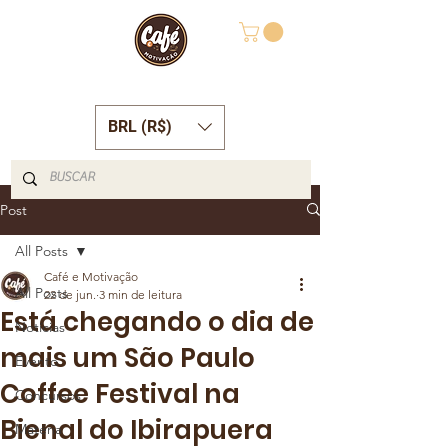
BRL (R$)
Post
All Posts
Café e Motivação
All Posts
22 de jun.
3 min de leitura
Está chegando o dia de
Notícias
mais um São Paulo
Evento
Coffee Festival na
Concursos
Bienal do Ibirapuera
Matéria