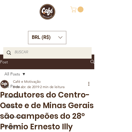
BRL (R$)
Post
All Posts
Café e Motivação
All Posts
8 de abr. de 2019
2 min de leitura
Produtores do Centro-
Notícias
Oeste e de Minas Gerais
Evento
são campeões do 28º
Concursos
Prêmio Ernesto Illy
Matéria