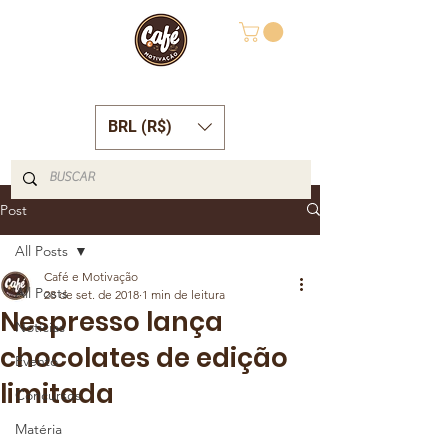
BRL (R$)
Post
All Posts
Café e Motivação
All Posts
28 de set. de 2018
1 min de leitura
Nespresso lança
Notícias
chocolates de edição
Evento
limitada
Concursos
Matéria