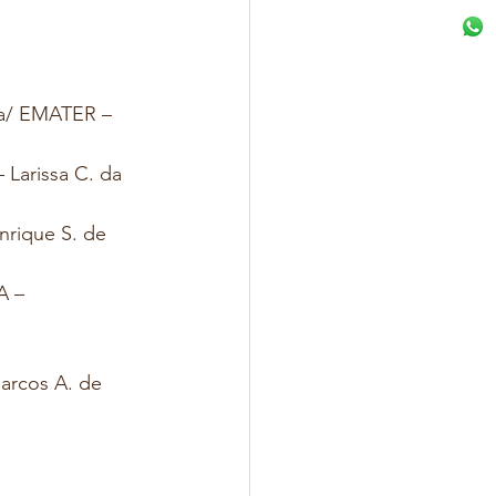
ra/ EMATER – 
 Larissa C. da 
nrique S. de 
A – 
arcos A. de 