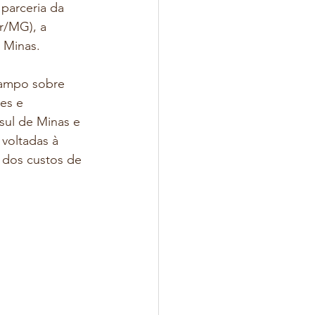
 parceria da 
r/MG), a 
 Minas.
campo sobre 
es e 
 sul de Minas e 
voltadas à 
 dos custos de 