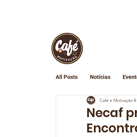
INÍCIO
REVIST
All Posts
Notícias
Event
Café e Motivação
8
Turismo
Tecnologia
Necaf p
Encontro