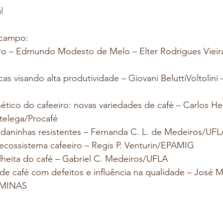
l
 campo:
iro – Edmundo Modesto de Melo – Elter Rodrigues Viei
s visando alta produtividade – Giovani BeluttiVoltolini –
tico do cafeeiro: novas variedades de café – Carlos He
telega/Procafé
 daninhas resistentes – Fernanda C. L. de Medeiros/UFL
ecossistema cafeeiro – Regis P. Venturin/EPAMIG
heita do café – Gabriel C. Medeiros/UFLA
e café com defeitos e influência na qualidade – José M
EMINAS