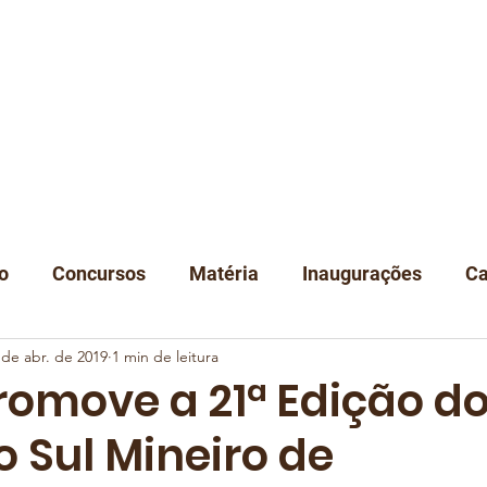
A
NOTÍCIAS
DEGUSTAÇÃO
EVENTOS
CLUBE
LOJA
C
o
Concursos
Matéria
Inaugurações
Ca
 de abr. de 2019
1 min de leitura
Classificação
Instituições
romove a 21ª Edição d
 Sul Mineiro de