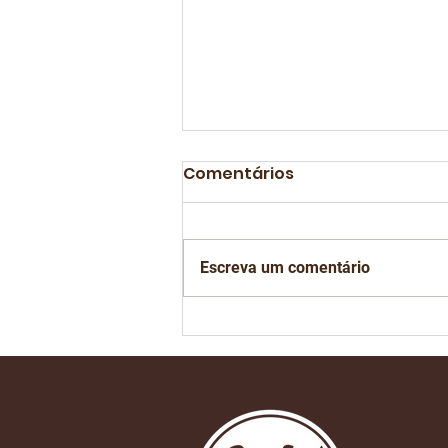
Comentários
Escreva um comentário
Está chegando o dia de
mais um São Paulo
Coffee Festival na Bienal
do Ibirapuera em São
Paulo