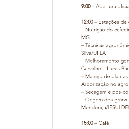
9:00
 – Abertura oficia
12:00
 – Estações de
– Nutrição do cafee
MG
– Técnicas agronômica
Silva/UFLA
– Melhoramento gené
Carvalho – Lucas Bar
– Manejo de plantas
Arborização no agro
– Secagem e pós-col
– Origem dos grãos d
Mendonça/IFSULD
15:00
 – Café