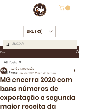
BRL (R$)
Post
All Posts
Café e Motivação
All Posts
19 de jan. de 2021
2 min de leitura
MG encerra 2020 com
Notícias
bons números de
Evento
exportação e segunda
Concursos
maior receita da
Matéria