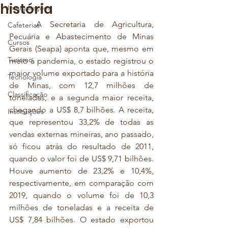
história
Inaugurações
	A Secretaria de Agricultura, 
Cafeterias
Pecuária e Abastecimento de Minas 
Cursos
Gerais (Seapa) aponta que, mesmo em 
Turismo
meio à pandemia, o estado registrou o 
maior volume exportado para a história 
Tecnologia
de Minas, com 12,7 milhões de 
Classificação
toneladas, e a segunda maior receita, 
chegando a US$ 8,7 bilhões. A receita, 
Instituições
que representou 33,2% de todas as 
vendas externas mineiras, ano passado, 
só ficou atrás do resultado de 2011, 
quando o valor foi de US$ 9,71 bilhões. 
Houve aumento de 23,2% e 10,4%, 
respectivamente, em comparação com 
2019, quando o volume foi de 10,3 
milhões de toneladas e a receita de 
US$ 7,84 bilhões. O estado exportou 