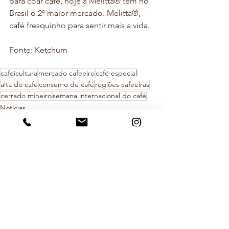
para coar café, hoje a Melitta® tem no 
Brasil o 2º maior mercado. Melitta®, 
café fresquinho para sentir mais a vida. 
Fonte: Ketchum
cafeicultura
mercado cafeeiro
café especial
alta do café
consumo de café
regiões cafeeiras
cerrado mineiro
semana internacional do café
Notícias
Ver tudo
Posts recentes