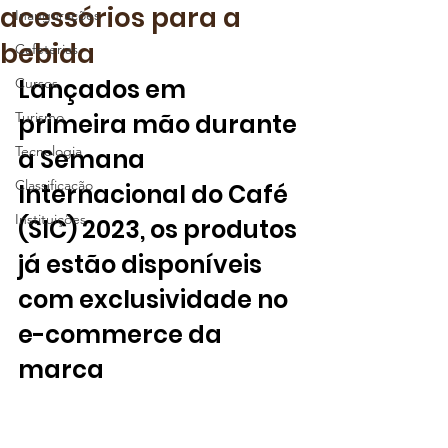
acessórios para a
Inaugurações
bebida
Cafeterias
Lançados em 
Cursos
Turismo
primeira mão durante 
Tecnologia
a Semana 
Classificação
Internacional do Café 
Instituições
(SIC) 2023, os produtos 
já estão disponíveis 
com exclusividade no 
e-commerce da 
marca