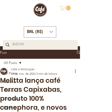
BRL (R$)
Post
All Posts
Café e Motivação
All Posts
17 de nov. de 2023
3 min de leitura
Melitta lança café
Notícias
Terras Capixabas,
Evento
produto 100%
Concursos
canephora, e novos
Matéria