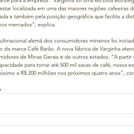
nte para a empresa. “Varginha foi uma escolha estratég
 estar localizada em uma das maiores regiões cafeeiras do
ada e também pela posição geográfica que facilita a dist
sos mercados”, explica. 
tinacional alemã dos consumidores mineiros foi iniciad
o da marca Café Barão. A nova fábrica de Varginha aten
dores de Minas Gerais e de outros estados. “A partir 
apacidade para torrar até 500 mil sacas de café, nossa ex
óximo a R$ 200 milhões nos próximos quatro anos”, conc
a