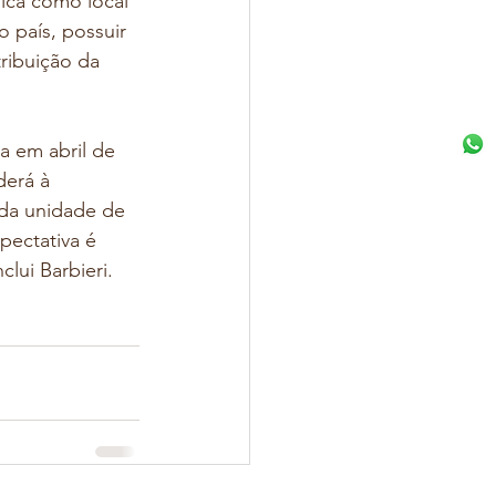
ica como local 
 país, possuir 
ribuição da 
a em abril de 
derá à 
da unidade de 
pectativa é 
lui Barbieri.