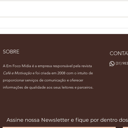
Pernambuco Café Show
Bari
reúne especialistas em
rep
Recife
fina
de 
SOBRE
CONTA
(31) 983
A Em Foco Mídia é a empresa responsável pela revista
Café e Motivação
e foi criada em 2008 com o intuito de
proporcionar serviços de comunicação e oferecer
informações de qualidade aos seus leitores e parceiros.
Assine nossa Newsletter e fique por dentro do