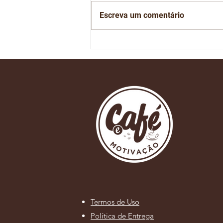
Escreva um comentário
Está chegando o dia de
mais um São Paulo
Coffee Festival na Bienal
do Ibirapuera em São
Paulo
Termos de Uso
Política de Entrega