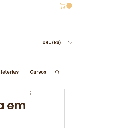
BRL (R$)
ONTATO
feterias
Cursos
ca em