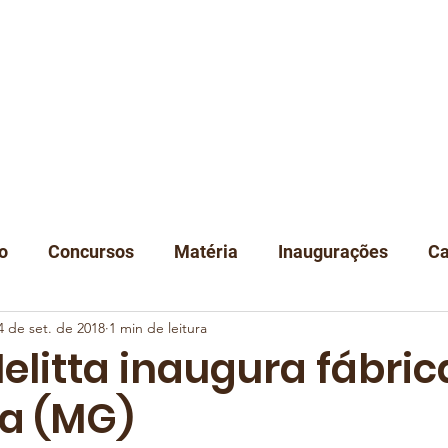
A
NOTÍCIAS
DEGUSTAÇÃO
EVENTOS
CLUBE
LOJA
C
o
Concursos
Matéria
Inaugurações
Ca
4 de set. de 2018
1 min de leitura
Classificação
Instituições
elitta inaugura fábri
a (MG)