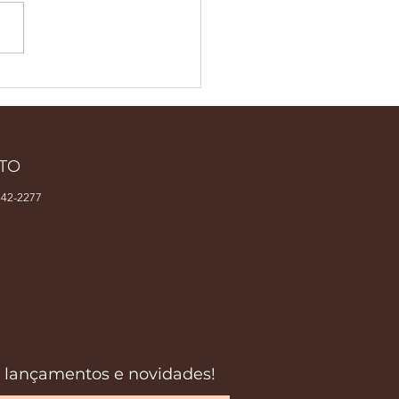
sta brasileira
resentará o país em
l latino-americana
concurso no México
TO
42-2277
s lançamentos e novidades!