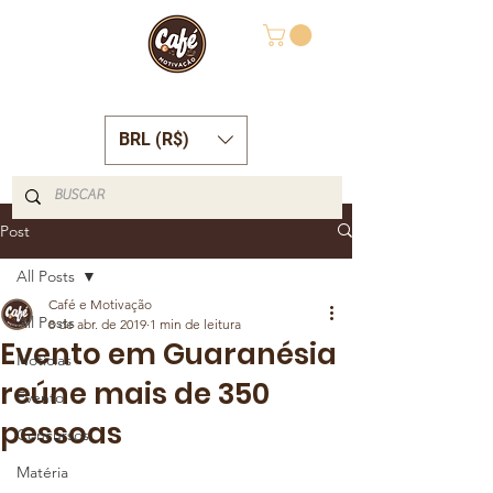
BRL (R$)
Post
All Posts
Café e Motivação
All Posts
8 de abr. de 2019
1 min de leitura
Evento em Guaranésia
Notícias
reúne mais de 350
Evento
pessoas
Concursos
Matéria