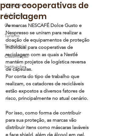
para cooperativas de
Inaugurações
reciclagem
Cafeterias
Cursos
As marcas NESCAFÉ Dolce Gusto e 
Nespresso se uniram para realizar a 
Turismo
doação de equipamentos de proteção 
Tecnologia
individual para cooperativas de 
reciclagem com as quais a Nestlé 
Classificação
mantém projetos de logística reversa 
Instituições
de cápsulas. 
Por conta do tipo de trabalho que 
realizam, os catadores de recicláveis 
estão expostos a diversos fatores de 
risco, principalmente no atual cenário. 
Por isso, como forma de contribuir 
para sua proteção, as marcas vão 
distribuir itens como máscaras laváveis 
e face shield, além de álcool em gel. 