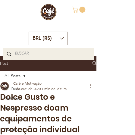
BRL (R$)
Post
All Posts
Café e Motivação
All Posts
2 de out. de 2020
1 min de leitura
Dolce Gusto e
Notícias
Nespresso doam
Evento
equipamentos de
Concursos
proteção individual
Matéria