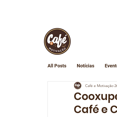
INÍCIO
REVIST
All Posts
Notícias
Event
Café e Motivação
2
Turismo
Tecnologia
Cooxupé
Café e 