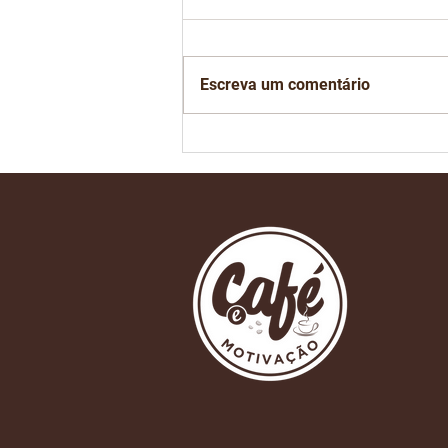
Escreva um comentário
Está chegando o dia de
mais um São Paulo
Coffee Festival na Bienal
do Ibirapuera em São
Paulo