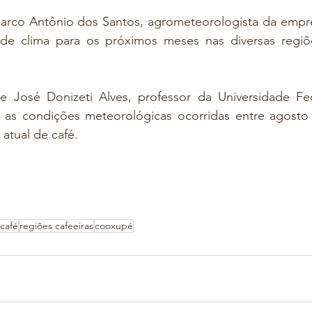
 Marco Antônio dos Santos, agrometeorologista da empre
de clima para os próximos meses nas diversas regiõe
de José Donizeti Alves, professor da Universidade Fed
as condições meteorológicas ocorridas entre agosto d
 atual de café.
café
regiões cafeeiras
cooxupé