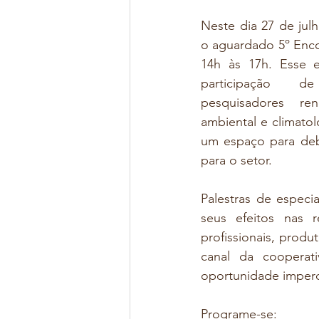
Neste dia 27 de julh
o aguardado 5º Enco
14h às 17h. Esse e
participação de
pesquisadores r
ambiental e climato
um espaço para deba
para o setor.
Palestras de especi
seus efeitos nas r
profissionais, prod
canal da cooperat
oportunidade imperd
Programe-se: