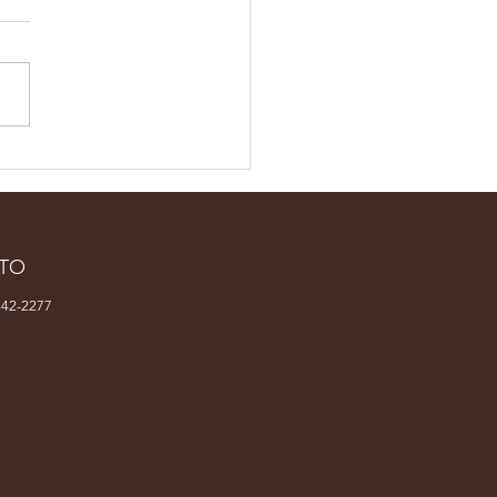
sta brasileira
resentará o país em
l latino-americana
concurso no México
TO
42-2277