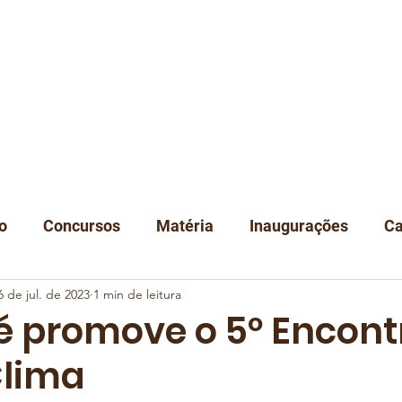
A
NOTÍCIAS
DEGUSTAÇÃO
EVENTOS
CLUBE
LOJA
C
o
Concursos
Matéria
Inaugurações
Ca
6 de jul. de 2023
1 min de leitura
Classificação
Instituições
 promove o 5º Encont
Clima