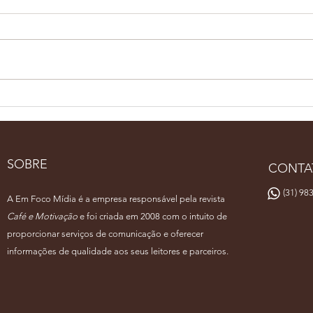
Pernambuco Café Show
Bari
reúne especialistas em
rep
Recife
fina
de 
SOBRE
CONTA
(31) 983
A Em Foco Mídia é a empresa responsável pela revista
Café e Motivação
e foi criada em 2008 com o intuito de
proporcionar serviços de comunicação e oferecer
informações de qualidade aos seus leitores e parceiros.