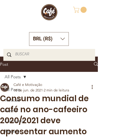
BRL (R$)
Post
All Posts
Café e Motivação
All Posts
18 de jun. de 2021
2 min de leitura
Consumo mundial de
Notícias
café no ano-cafeeiro
Evento
2020/2021 deve
Concursos
apresentar aumento
Matéria