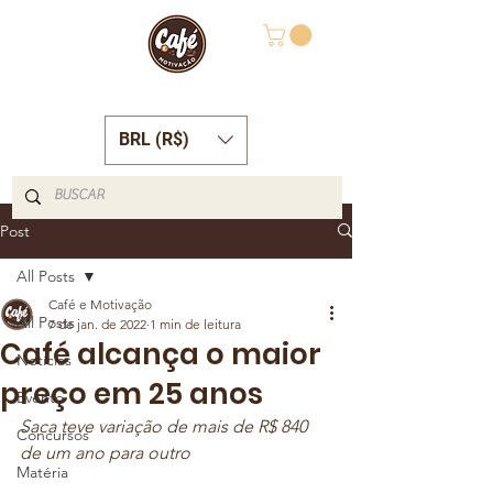
BRL (R$)
Post
All Posts
Café e Motivação
All Posts
7 de jan. de 2022
1 min de leitura
Café alcança o maior
Notícias
preço em 25 anos
Evento
Saca teve variação de mais de R$ 840 
Concursos
de um ano para outro
Matéria