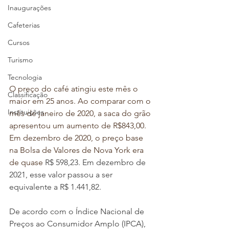
Inaugurações
Cafeterias
Cursos
Turismo
Tecnologia
O preço do café atingiu este mês o 
Classificação
maior em 25 anos. Ao comparar com o 
Instituições
mês de janeiro de 2020, a saca do grão 
apresentou um aumento de R$843,00. 
Em dezembro de 2020, o preço base 
na Bolsa de Valores de Nova York era 
de quase 
R$ 598,23. Em dezembro de 
2021, esse valor passou a ser 
equivalente a R$ 1.441,82. 
De acordo com o Índice Nacional de 
Preços ao Consumidor Amplo (IPCA), 