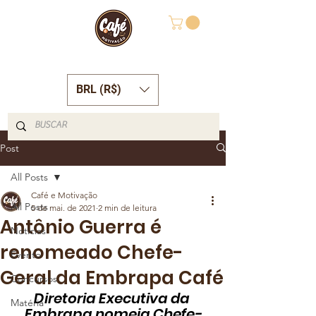
BRL (R$)
Post
All Posts
Café e Motivação
All Posts
5 de mai. de 2021
2 min de leitura
Antônio Guerra é
Notícias
renomeado Chefe-
Evento
Geral da Embrapa Café
Concursos
Diretoria Executiva da 
Matéria
Embrapa nomeia Chefe-