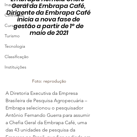
Geral da Embrapa Café, 
Inaugurações
Dirigente da Embrapa Café 
Cafeterias
inicia a nova fase de 
gestão a partir de 1° de 
Cursos
maio de 2021
Turismo
Tecnologia
Classificação
Instituições
Foto: reprodução
A Diretoria Executiva da Empresa 
Brasileira de Pesquisa Agropecuária – 
Embrapa selecionou o pesquisador 
Antônio Fernando Guerra para assumir 
a Chefia Geral da Embrapa Café, uma 
das 43 unidades de pesquisa da 