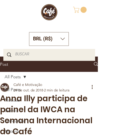
BRL (R$)
Post
All Posts
Café e Motivação
All Posts
29 de out. de 2018
2 min de leitura
Anna Illy participa de
Notícias
painel da IWCA na
Evento
Semana Internacional
Concursos
do Café
Matéria