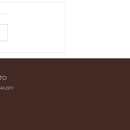
sta brasileira
resentará o país em
l latino-americana
concurso no México
TO
42-2277