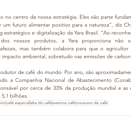
o no centro da nossa estratégia. Eles são parte fundam
r um futuro alimentar positivo para a natureza”, diz C
g estratégico e digitalização da Yara Brasil. “Ao reconhe
dos nossos produtos, a Yara proporciona não só
afezais, mas também colabora para que o agricultor 
 impacto ambiental, sobretudo nas emissões de carbon
produtor de café do mundo. Por ano, são aproximadament
undo a Companhia Nacional de Abastecimento (Conab
sponsável por cerca de 33% da produção mundial e as 
5,1 bilhões.
iro
café especial
alta do café
eventos café
consumo de café