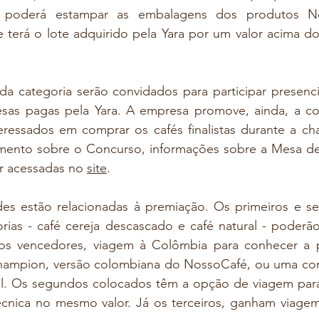
 poderá estampar as embalagens dos produtos No
 e terá o lote adquirido pela Yara por um valor acima do
ada categoria serão convidados para participar presenc
sas pagas pela Yara. A empresa promove, ainda, a co
eressados em comprar os cafés finalistas durante a c
mento sobre o Concurso, informações sobre a Mesa de
r acessadas no 
site
. 
es estão relacionadas à premiação. Os primeiros e se
ias - café cereja descascado e café natural - poderão 
 os vencedores, viagem à Colômbia para conhecer a 
ampion, versão colombiana do NossoCafé, ou uma consu
il. Os segundos colocados têm a opção de viagem para 
técnica no mesmo valor. Já os terceiros, ganham viagem