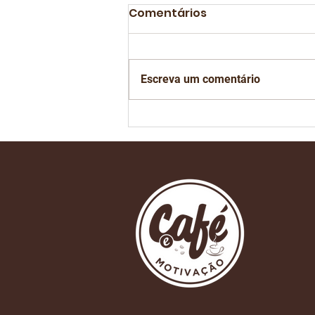
Comentários
Escreva um comentário
Está chegando o dia de
mais um São Paulo
Coffee Festival na Bienal
do Ibirapuera em São
Paulo