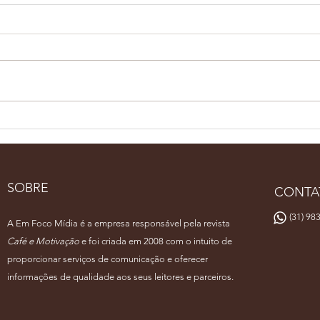
Pernambuco Café Show
Bari
reúne especialistas em
rep
Recife
fina
de 
SOBRE
CONTA
(31) 983
A Em Foco Mídia é a empresa responsável pela revista
Café e Motivação
e foi criada em 2008 com o intuito de
proporcionar serviços de comunicação e oferecer
informações de qualidade aos seus leitores e parceiros.