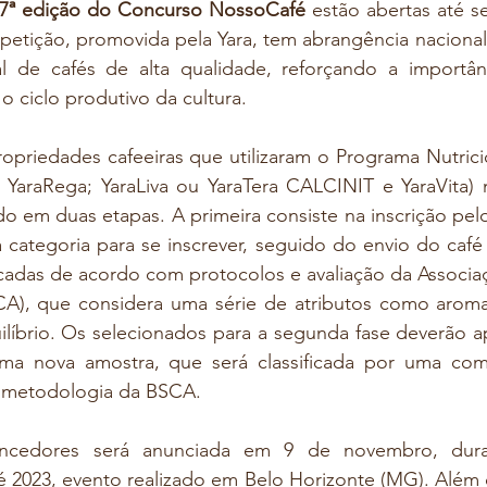
7ª edição do Concurso NossoCafé
 estão abertas até se
petição, promovida pela Yara, tem abrangência nacional e
 de cafés de alta qualidade, reforçando a importânc
o ciclo produtivo da cultura.
ropriedades cafeeiras que utilizaram o Programa Nutric
 YaraRega; YaraLiva ou YaraTera CALCINIT e YaraVita) n
do em duas etapas. A primeira consiste na inscrição pel
 categoria para se inscrever, seguido do envio do café p
icadas de acordo com protocolos e avaliação da Associaçã
CA), que considera uma série de atributos como aroma, 
líbrio. Os selecionados para a segunda fase deverão ap
ma nova amostra, que será classificada por uma comi
 metodologia da BSCA.
ncedores será anunciada em 9 de novembro, dura
é 2023, evento realizado em Belo Horizonte (MG). Além 