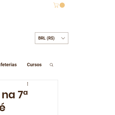
BRL (R$)
ONTATO
feterias
Cursos
 na 7ª
é