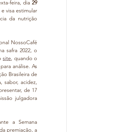
xta-feira, dia
 29 
 visa estimular 
ia da nutrição 
ional NossoCafé 
a safra 2022, o 
o 
site
, quando o 
ara análise. As 
o Brasileira de 
sabor, acidez, 
resentar, de 17 
ssão julgadora 
nte a Semana 
da premiação, a 