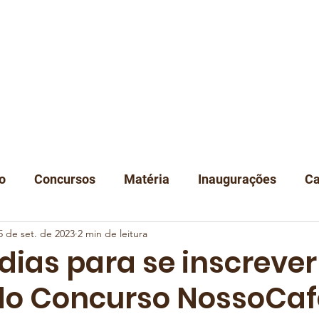
A
NOTÍCIAS
DEGUSTAÇÃO
EVENTOS
CLUBE
LOJA
C
o
Concursos
Matéria
Inaugurações
Ca
5 de set. de 2023
2 min de leitura
Classificação
Instituições
dias para se inscrever
do Concurso NossoCaf