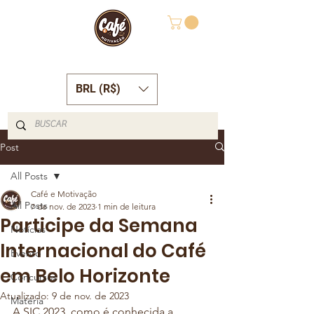
BRL (R$)
Post
All Posts
Café e Motivação
All Posts
7 de nov. de 2023
1 min de leitura
Participe da Semana
Notícias
Internacional do Café
Evento
em Belo Horizonte
Concursos
Atualizado:
9 de nov. de 2023
Matéria
A SIC 2023, como é conhecida a 