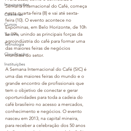
Inaugurações
Semana Internacional do Café, começa 
nesta quarta-feira (8) e vai até sexta-
Cafeterias
feira (10). O evento acontece no 
Cursos
Expominas, em Belo Horizonte, de 10h 
às 19h, unindo as principais forças da 
Turismo
agroindústria do café para formar uma 
Tecnologia
das maiores feiras de negócios 
Classificação
mundiais do setor.
Instituições
A Semana Internacional do Café (SIC) é 
uma das maiores feiras do mundo e o 
grande encontro de profissionais que 
tem o objetivo de conectar e gerar 
oportunidades para toda a cadeia do 
café brasileiro no acesso a mercados, 
conhecimento e negócios. O evento 
nasceu em 2013, na capital mineira, 
para receber a celebração dos 50 anos 