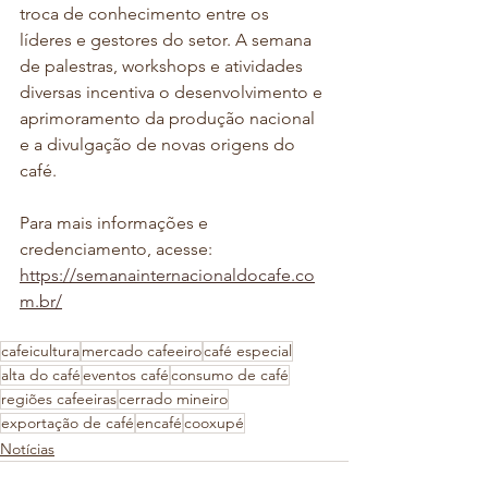
troca de conhecimento entre os 
líderes e gestores do setor. A semana 
de palestras, workshops e atividades 
diversas incentiva o desenvolvimento e 
aprimoramento da produção nacional 
e a divulgação de novas origens do 
café.
Para mais informações e 
credenciamento, acesse: 
https://semanainternacionaldocafe.co
m.br/
cafeicultura
mercado cafeeiro
café especial
alta do café
eventos café
consumo de café
regiões cafeeiras
cerrado mineiro
exportação de café
encafé
cooxupé
Notícias